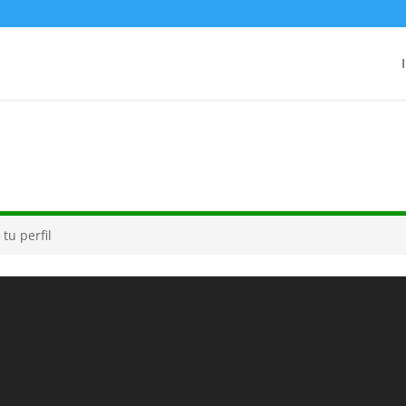
tu perfil