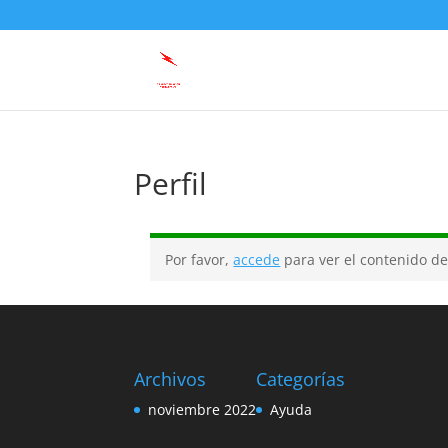
Perfil
Por favor,
accede
para ver el contenido de 
Archivos
Categorías
noviembre 2022
Ayuda