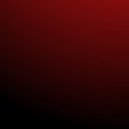
ón
 0
donde aprenderás a
tilizadas por las