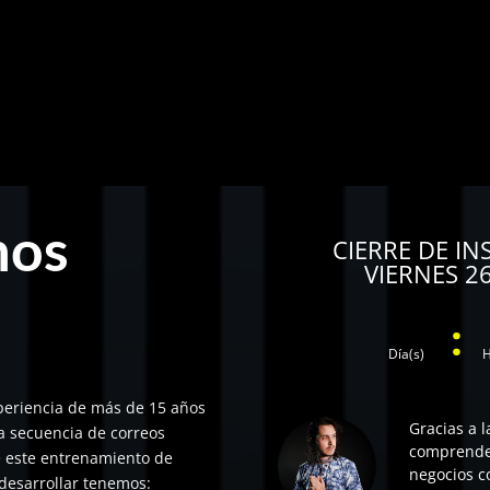
mos
CIERRE DE IN
VIERNES 26
:
Día(s)
H
periencia de más de 15 años
Gracias a l
na secuencia de correos
comprende
de este entrenamiento de
negocios c
 desarrollar tenemos: