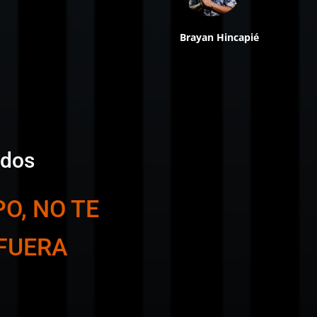
Brayan Hincapié
ados
O, NO TE
FUERA