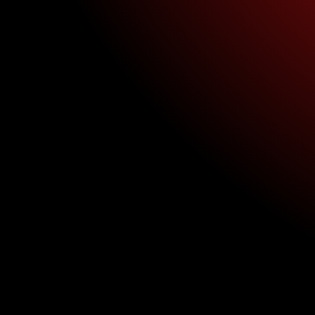
ransformaci
igital desde
AMENTE GRATIS
a este entrenamiento digital, 
gocio en internet, por medio de las estrategias u
mejores agencias de Latinoamérica.